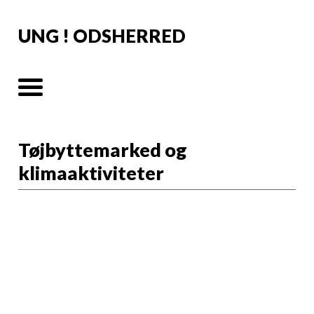
UNG ! ODSHERRED
Tøjbyttemarked og
klimaaktiviteter
🌍 Tøjbyttemarked
og
klimaaktivitetsdag
på Nykøbing Sj.
Havn