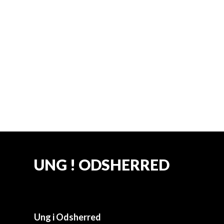
børn, unge og voksne – så tag gerne
venner og familie med.
Kom og vær med til en sommerdag på
havnen med fællesskab, ny viden og
konkrete handlinger for klimaet 🌍
UNG ! ODSHERRED
Ung i Odsherred