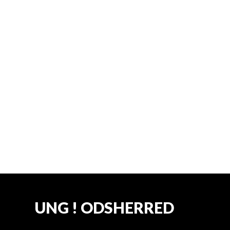
tilmelde dig så vi har plads nok til alle.
Dato: fredag den 10. juli
Vi ses,
Kenneth & Line
Lasergames i skoven
UNG ! ODSHERRED