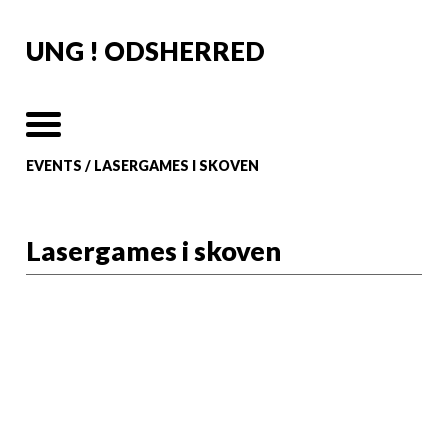
UNG ! ODSHERRED
EVENTS
/
LASERGAMES I SKOVEN
Lasergames i skoven
Lasergames i Jyderup skov
Er I klar til at skyde på vennerne - på den
sjove måde?
Skal der skrues op for energien og