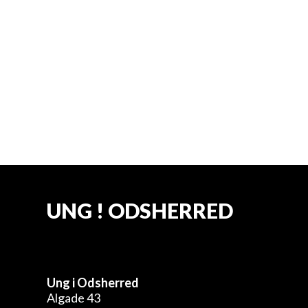
Nykøbing - Kontrolrapport
295,44 KB
Asnæs - Kontrolrapport
294,75 KB
UNG ! ODSHERRED
Ung i Odsherred
Algade 43