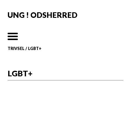
UNG ! ODSHERRED
TRIVSEL
/
LGBT+
LGBT+
Ung LGBT+
Vi tilbyder oplæg eller forløb til
skoleklasser med særligt fokus på
lgbtqia+-emner. Derudover har vi 1
aktuelle tilbud, vores LGBT+ Klub i