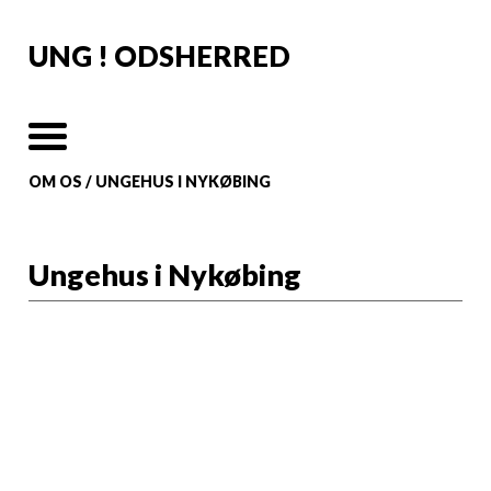
UNG ! ODSHERRED
OM OS
/
UNGEHUS I NYKØBING
Ungehus i Nykøbing
Algade 43
4500 Nykøbing Sj
Åbningstider: Der
er ikke faste
åbningstider.