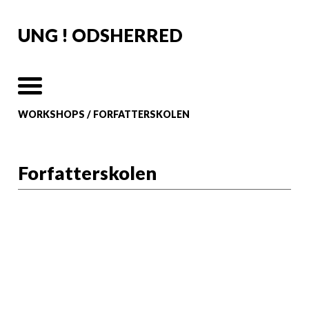
UNG ! ODSHERRED
WORKSHOPS
/
FORFATTERSKOLEN
Forfatterskolen
Forfatterskoen
for unge
Forfatterskolen for unge er tilbuddet til
dig, der er mellem 11 og 20 år og er