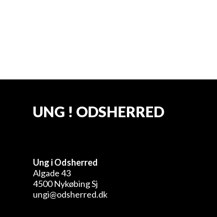
Hold 2: Forfatterskolen 2026-2027
UNG ! ODSHERRED
Ung i Odsherred
Algade 43
4500 Nykøbing Sj
ungi@odsherred.dk