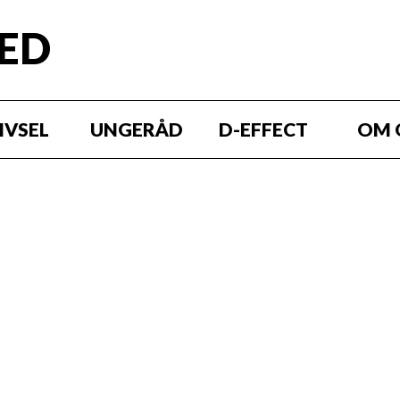
RED
IVSEL
UNGERÅD
D-EFFECT
OM 
ommen til Ung i Odsh