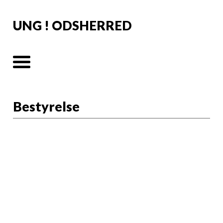
UNG ! ODSHERRED
Bestyrelse
UNG I ODSHERREDS BESTYRELSE
Ung i Odsherreds bestyrelse er efter