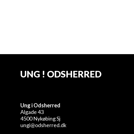
bestyrelsesmøde Ung i
Odsherred
UNG ! ODSHERRED
Ung i Odsherred
Algade 43
4500 Nykøbing Sj
ungi@odsherred.dk