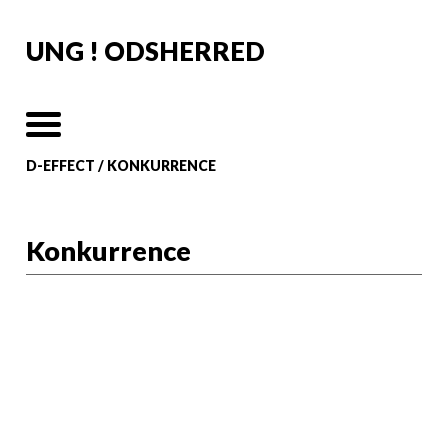
UNG ! ODSHERRED
D-EFFECT
/
KONKURRENCE
Konkurrence
VINDEREN af konkurrencen er fundet!
19.03.2026
Filmen "A World Without Democracy",
skabt af Kaya, Alva, Ivalo og Elna, vandt
Grand Prix-prisen i den internationale