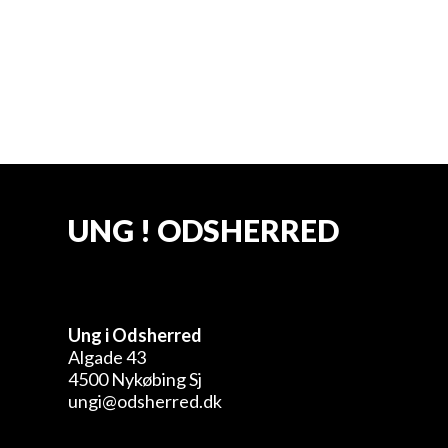
Hold 2: Forfatterskolen 2026-2027
UNG ! ODSHERRED
Ung i Odsherred
Algade 43
4500 Nykøbing Sj
ungi@odsherred.dk