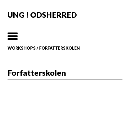
UNG ! ODSHERRED
WORKSHOPS
/
FORFATTERSKOLEN
Forfatterskolen
Forfatterskoen
for unge
Forfatterskolen for unge er tilbuddet til
dig, der er mellem 11 og 20 år og er